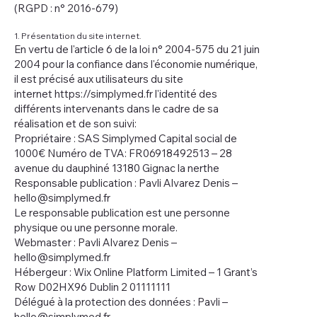
(RGPD : n° 2016-679)
1. Présentation du site internet.
En vertu de l'article 6 de la loi n° 2004-575 du 21 juin
2004 pour la confiance dans l'économie numérique,
il est précisé aux utilisateurs du site
internet
https://simplymed.fr
l'identité des
différents intervenants dans le cadre de sa
réalisation et de son suivi:
Propriétaire : SAS Simplymed Capital social de
1000€ Numéro de TVA: FR06918492513 – 28
avenue du dauphiné 13180 Gignac la nerthe
Responsable publication : Pavli Alvarez Denis –
hello@simplymed.fr
Le responsable publication est une personne
physique ou une personne morale.
Webmaster : Pavli Alvarez Denis –
hello@simplymed.fr
Hébergeur : Wix Online Platform Limited – 1 Grant’s
Row D02HX96 Dublin 2 01111111
Délégué à la protection des données : Pavli –
hello@simplymed.fr