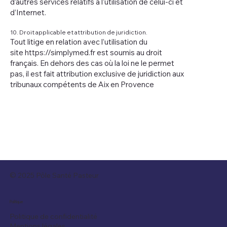
d’autres services relatifs à l’utilisation de celui-ci et
d’Internet.
10. Droit applicable et attribution de juridiction.
Tout litige en relation avec l’utilisation du
site
https://simplymed.fr
est soumis au droit
français. En dehors des cas où la loi ne le permet
pas, il est fait attribution exclusive de juridiction aux
tribunaux compétents de Aix en Provence
© 2025 Pôle Santé Pasteur
Politique
Politique de confidentialité
Mentions légales