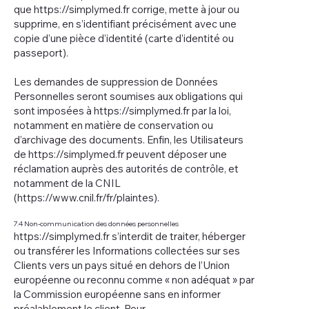
que
https://simplymed.fr
corrige, mette à jour ou
supprime, en s’identifiant précisément avec une
copie d’une pièce d’identité (carte d’identité ou
passeport).
Les demandes de suppression de Données
Personnelles seront soumises aux obligations qui
sont imposées à
https://simplymed.fr
par la loi,
notamment en matière de conservation ou
d’archivage des documents. Enfin, les Utilisateurs
de
https://simplymed.fr
peuvent déposer une
réclamation auprès des autorités de contrôle, et
notamment de la CNIL
(
https://www.cnil.fr/fr/plaintes).
7.4 Non-communication des données personnelles
https://simplymed.fr
s’interdit de traiter, héberger
ou transférer les Informations collectées sur ses
Clients vers un pays situé en dehors de l’Union
européenne ou reconnu comme « non adéquat » par
la Commission européenne sans en informer
préalablement le client. Pour