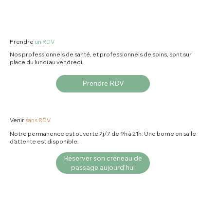
Prendre
un RDV
Nos professionnels de santé, et professionnels de soins, sont sur
place du lundi au vendredi.
Prendre RDV
Venir
sans RDV
Notre permanence est ouverte 7j/7 de 9h à 21h. Une borne en salle
d'attente est disponible.
Réserver son créneau de
passage aujourd'hui