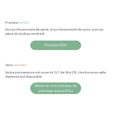
Prendre
un RDV
Nos professionnels de santé, et professionnels de soins, sont sur
place du lundi au vendredi.
Prendre RDV
Venir
sans RDV
Notre permanence est ouverte 7j/7 de 9h à 21h. Une borne en salle
d'attente est disponible.
Réserver son créneau de
passage aujourd'hui